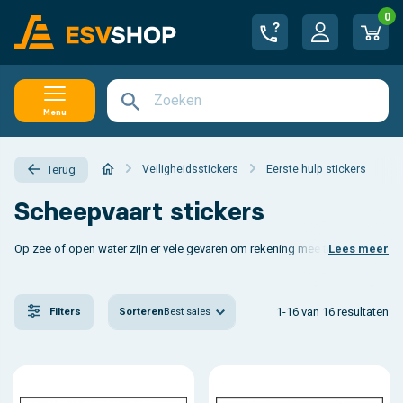
0
Menu
Veiligheidsstickers
Eerste hulp stickers
Terug
Scheepvaart stickers
Op zee of open water zijn er vele gevaren om rekening mee te houden. Hie
Lees meer
Op zoek naar kunststof scheepvaart signalisatie? Bekijk dan ook eens
sch
1-16 van 16 resultaten
Sorteren
Best sales
Filters