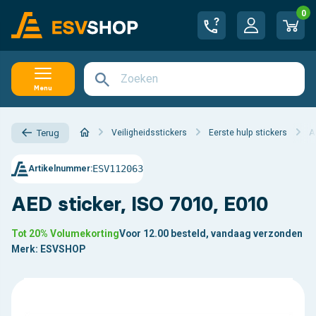
0
Menu
Veiligheidsstickers
Eerste hulp stickers
A
Terug
ESV112063
Artikelnummer:
AED sticker, ISO 7010, E010
Tot 20% Volumekorting
Voor 12.00 besteld, vandaag verzonden
Merk:
ESVSHOP