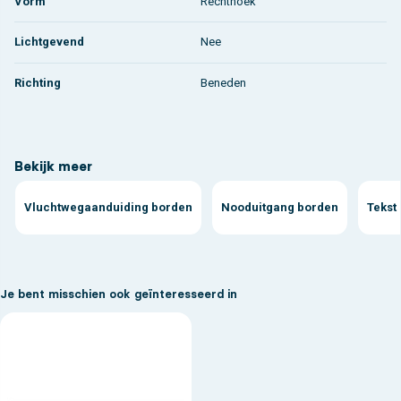
Vorm
Rechthoek
Lichtgevend
Nee
Richting
Beneden
Bekijk meer
Vluchtwegaanduiding borden
Nooduitgang borden
Tekst
Je bent misschien ook geïnteresseerd in