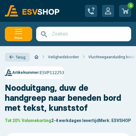
0
Menu
Veiligheidsborden
Vluchtwegaanduiding bord
Terug
ESVP112253
Artikelnummer:
Nooduitgang, duw de
handgreep naar beneden bord
met tekst, kunststof
Tot 20% Volumekorting
2-4 werkdagen levertijd
Merk:
ESVSHOP