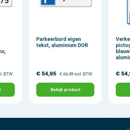
Parkeerbord eigen
Verke
tekst, aluminium DOR
picto
ns,
blauw
alumi
€ 54,95
€ 54
cl. BTW
€ 66,49 incl. BTW
t
Bekijk product