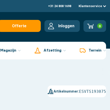
+31 24 808 1698
Klantenservice
Inloggen
Offerte
0
aanvragen
Magazijn
Afzetting
Terrein
ESVTS193075
Artikelnummer: