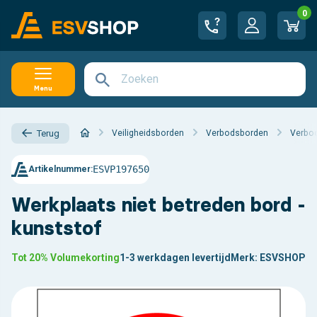
0
Menu
Veiligheidsborden
Verbodsborden
Verbod
Terug
ESVP197650
Artikelnummer:
Werkplaats niet betreden bord -
kunststof
Tot 20% Volumekorting
1-3 werkdagen levertijd
Merk:
ESVSHOP