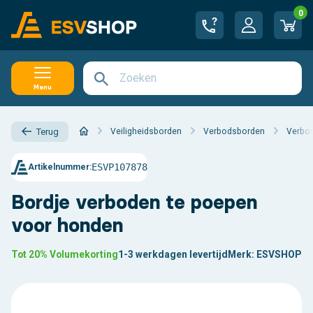
0
Menu
Veiligheidsborden
Verbodsborden
Verbo
Terug
ESVP107878
Artikelnummer:
Bordje verboden te poepen
voor honden
Tot 20% Volumekorting
1-3 werkdagen levertijd
Merk:
ESVSHOP