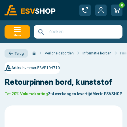
0
Menu
Veiligheidsborden
Informatie borden
Pin
Terug
ESVP194710
Artikelnummer:
Retourpinnen bord, kunststof
Tot 20% Volumekorting
2-4 werkdagen levertijd
Merk:
ESVSHOP