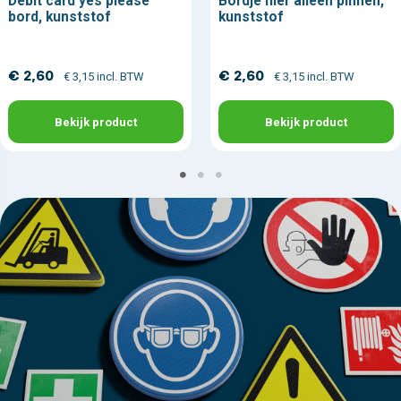
Debit card yes please
Bordje hier alleen pinnen,
bord, kunststof
kunststof
€ 2,60
€ 2,60
€ 3,15 incl. BTW
€ 3,15 incl. BTW
Bekijk product
Bekijk product