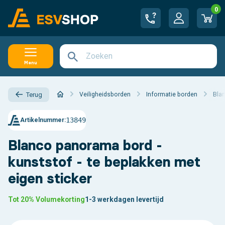
0
Menu
Veiligheidsborden
Informatie borden
Bla
Terug
13849
Artikelnummer:
Blanco panorama bord -
kunststof - te beplakken met
eigen sticker
Tot 20% Volumekorting
1-3 werkdagen levertijd