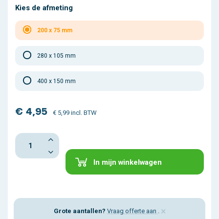
Kies de afmeting
200 x 75 mm
280 x 105 mm
400 x 150 mm
€ 4,95
€ 5,99 incl. BTW
In mijn winkelwagen
×
Grote aantallen?
Vraag offerte aan
.