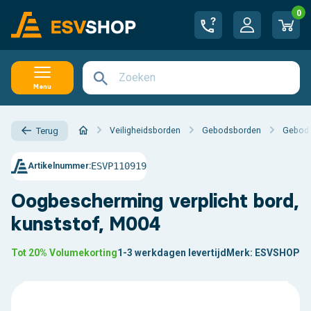
0
Menu
Veiligheidsborden
Gebodsborden
Gebods
Terug
ESVP110919
Artikelnummer:
Oogbescherming verplicht bord,
kunststof, M004
Tot 20% Volumekorting
1-3 werkdagen levertijd
Merk:
ESVSHOP