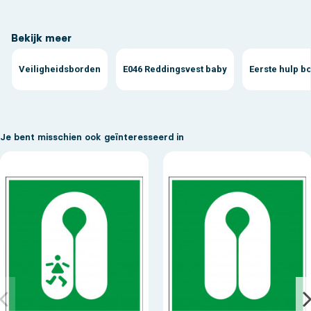
Bekijk meer
Veiligheidsborden
E046 Reddingsvest baby
Eerste hulp b
Je bent misschien ook geïnteresseerd in