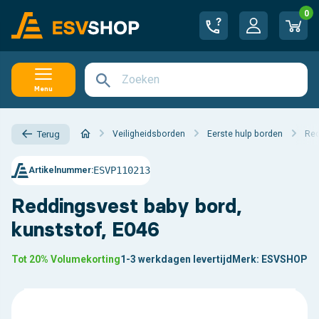
0
Menu
Veiligheidsborden
Eerste hulp borden
Red
Terug
ESVP110213
Artikelnummer:
Reddingsvest baby bord,
kunststof, E046
Tot 20% Volumekorting
1-3 werkdagen levertijd
Merk:
ESVSHOP