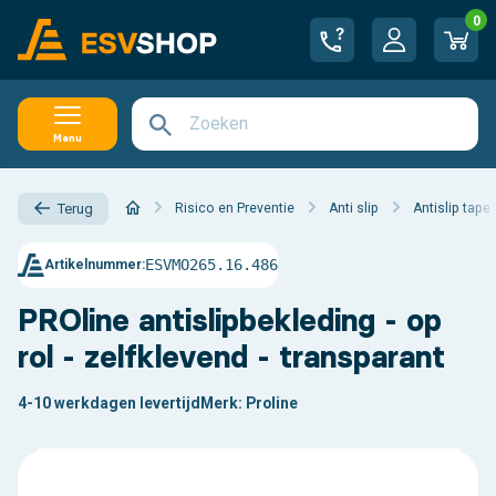
0
Menu
Risico en Preventie
Anti slip
Antislip tape
Terug
ESVMO265.16.486
Artikelnummer:
PROline antislipbekleding - op
rol - zelfklevend - transparant
4-10 werkdagen levertijd
Merk:
Proline