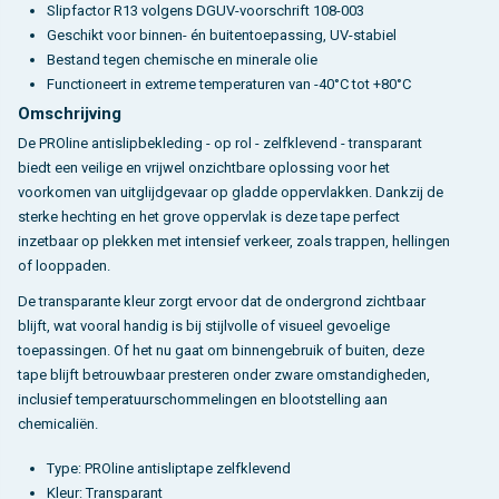
Slipfactor R13 volgens DGUV-voorschrift 108-003
Geschikt voor binnen- én buitentoepassing, UV-stabiel
Bestand tegen chemische en minerale olie
Functioneert in extreme temperaturen van -40°C tot +80°C
Omschrijving
De PROline antislipbekleding - op rol - zelfklevend - transparant
biedt een veilige en vrijwel onzichtbare oplossing voor het
voorkomen van uitglijdgevaar op gladde oppervlakken. Dankzij de
sterke hechting en het grove oppervlak is deze tape perfect
inzetbaar op plekken met intensief verkeer, zoals trappen, hellingen
of looppaden.
De transparante kleur zorgt ervoor dat de ondergrond zichtbaar
blijft, wat vooral handig is bij stijlvolle of visueel gevoelige
toepassingen. Of het nu gaat om binnengebruik of buiten, deze
tape blijft betrouwbaar presteren onder zware omstandigheden,
inclusief temperatuurschommelingen en blootstelling aan
chemicaliën.
Type: PROline antisliptape zelfklevend
Kleur: Transparant