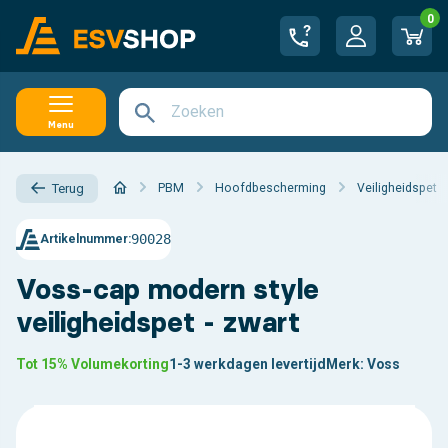
0
Menu
PBM
Hoofdbescherming
Veiligheidspet
Terug
90028
Artikelnummer:
Voss-cap modern style
veiligheidspet - zwart
Tot 15% Volumekorting
1-3 werkdagen levertijd
Merk:
Voss