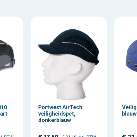
310
Portwest AirTech
Veili
art
veiligheidspet,
blauw
donkerblauw