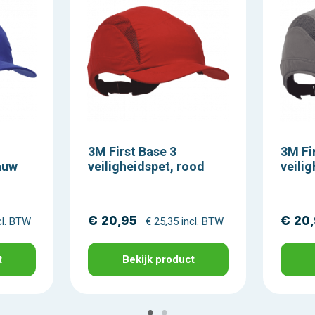
3M First Base 3
3M Fi
lauw
veiligheidspet, rood
veilig
€ 20,95
€ 20
cl. BTW
€ 25,35 incl. BTW
t
Bekijk product