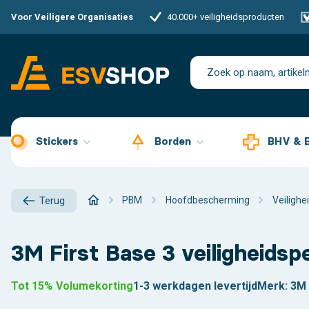
Voor Veiligere Organisaties
40.000+ veiligheidsproducten
Stickers
Borden
BHV & 
PBM
Hoofdbescherming
Veilighe
Terug
3M First Base 3 veiligheidsp
Tot 15% Volumekorting
1-3 werkdagen levertijd
Merk:
3M