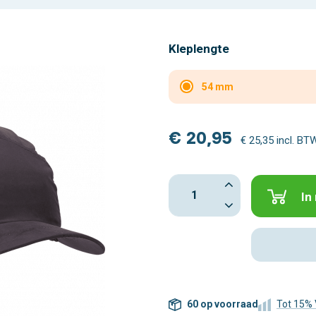
Kleplengte
54 mm
€ 20,95
€ 25,35 incl. BT
In
60 op voorraad
Tot 15% 