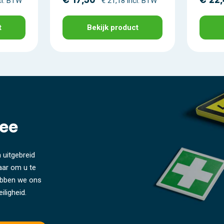
€ 17,50
€ 22
cl. BTW
€ 21,18 incl. BTW
t
Bekijk product
ee
 uitgebreid
laar om u te
hebben we ons
iligheid.