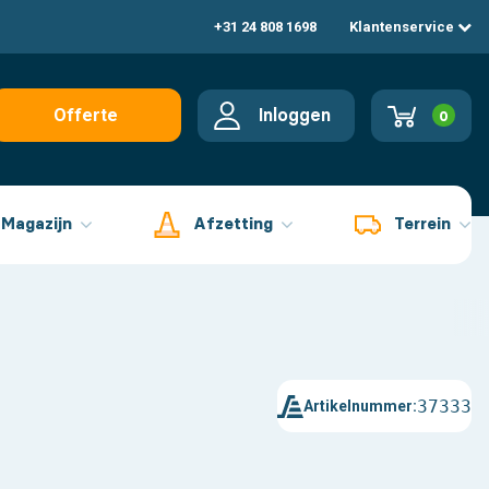
+31 24 808 1698
Klantenservice
Inloggen
Offerte
0
aanvragen
Magazijn
Afzetting
Terrein
37333
Artikelnummer: