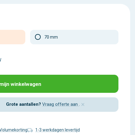
70 mm
W
 mijn winkelwagen
×
Grote aantallen?
Vraag offerte aan
.
Volumekorting
1-3 werkdagen levertijd