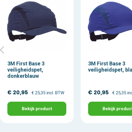
3M First Base 3
3M First Base 3
veiligheidspet,
veiligheidspet, b
donkerblauw
€ 20,95
€ 20,95
€ 25,35 incl. BTW
€ 25,35 in
Bekijk product
Bekijk produc