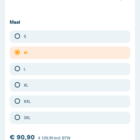
Maat
S
M
L
XL
XXL
3XL
€ 90,90
€ 109,99 incl. BTW