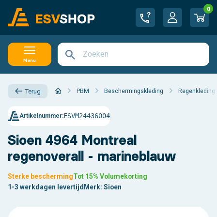
0
Menu
PBM
Beschermingskleding
Regenkleding
Terug
ESVM24436004
Artikelnummer:
Sioen 4964 Montreal
regenoverall - marineblauw
Sterke bescherming
Tot 15% Volumekorting
1-3 werkdagen levertijd
Merk:
Sioen