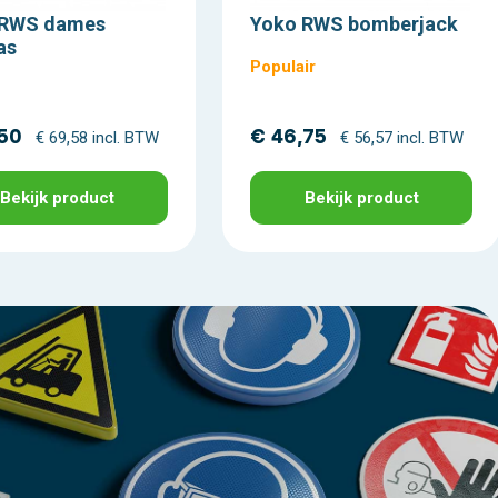
 RWS dames
Yoko RWS bomberjack
as
Populair
,50
€ 46,75
€ 69,58 incl. BTW
€ 56,57 incl. BTW
Bekijk product
Bekijk product