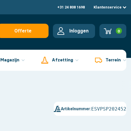
+31 24 808 1698
Klantenservice
Inloggen
Offerte
0
aanvragen
Magazijn
Afzetting
Terrein
ESVPSP202452
Artikelnummer: