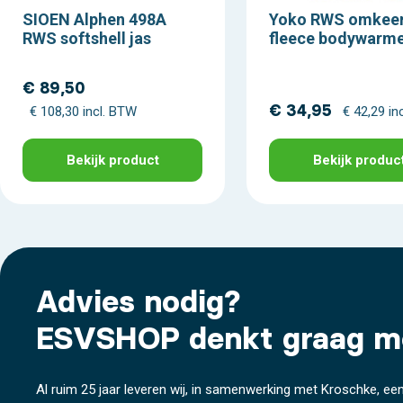
SIOEN Alphen 498A
Yoko RWS omkee
RWS softshell jas
fleece bodywarm
€ 89,50
€ 34,95
€ 108,30 incl. BTW
€ 42,29 in
Bekijk product
Bekijk produc
Advies nodig?
ESVSHOP denkt graag m
Al ruim 25 jaar leveren wij, in samenwerking met Kroschke, een