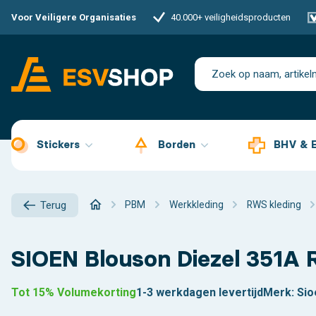
Voor Veiligere Organisaties
40.000+ veiligheidsproducten
Stickers
Borden
BHV & 
PBM
Werkkleding
RWS kleding
Terug
SIOEN Blouson Diezel 351A
Tot 15% Volumekorting
1-3 werkdagen levertijd
Merk:
Sio