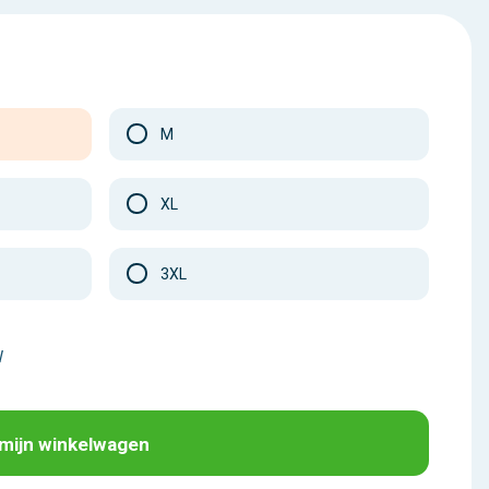
M
XL
3XL
W
 mijn winkelwagen