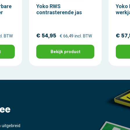
rbare
Yoko RWS
Yoko
er
contrasterende jas
werkj
€ 54,95
€ 57
cl. BTW
€ 66,49 incl. BTW
t
Bekijk product
ee
 uitgebreid