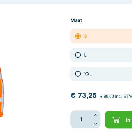
Maat
S
L
XXL
€ 73,25
€ 88,63 incl. BT
In