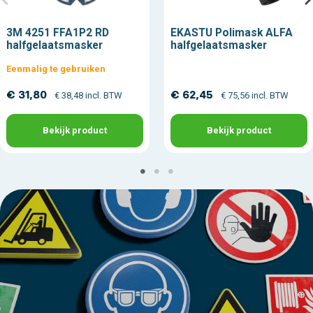
3M 4251 FFA1P2 RD
EKASTU Polimask ALFA
halfgelaatsmasker
halfgelaatsmasker
Eenmalig te gebruiken
€ 31,80
€ 62,45
€ 38,48 incl. BTW
€ 75,56 incl. BTW
Bekijk product
Bekijk product