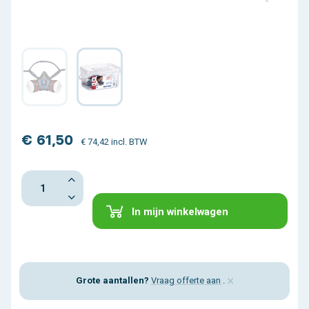
€ 61,50
€ 74,42 incl. BTW
In mijn winkelwagen
×
Grote aantallen?
Vraag offerte aan
.