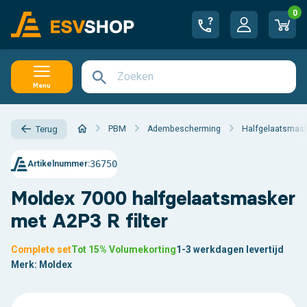
0
Menu
PBM
Adembescherming
Halfgelaatsmas
Terug
36750
Artikelnummer:
Moldex 7000 halfgelaatsmasker
met A2P3 R filter
Complete set
Tot 15% Volumekorting
1-3 werkdagen levertijd
Merk:
Moldex