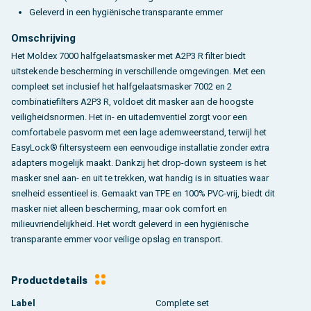
Geleverd in een hygiënische transparante emmer
Omschrijving
Het Moldex 7000 halfgelaatsmasker met A2P3 R filter biedt
uitstekende bescherming in verschillende omgevingen. Met een
compleet set inclusief het halfgelaatsmasker 7002 en 2
combinatiefilters A2P3 R, voldoet dit masker aan de hoogste
veiligheidsnormen. Het in- en uitademventiel zorgt voor een
comfortabele pasvorm met een lage ademweerstand, terwijl het
EasyLock® filtersysteem een eenvoudige installatie zonder extra
adapters mogelijk maakt. Dankzij het drop-down systeem is het
masker snel aan- en uit te trekken, wat handig is in situaties waar
snelheid essentieel is. Gemaakt van TPE en 100% PVC-vrij, biedt dit
masker niet alleen bescherming, maar ook comfort en
milieuvriendelijkheid. Het wordt geleverd in een hygiënische
transparante emmer voor veilige opslag en transport.
Productdetails
Label
Complete set