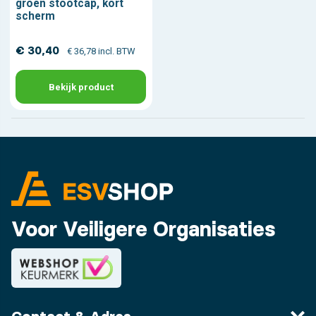
groen stootcap, kort
scherm
€ 30,40
€ 36,78 incl. BTW
Bekijk product
Voor Veiligere Organisaties