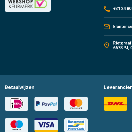
+31 24 80
klantens
Rietgraaf
6678 PJ, 
Betaalwijzen
Leverancier