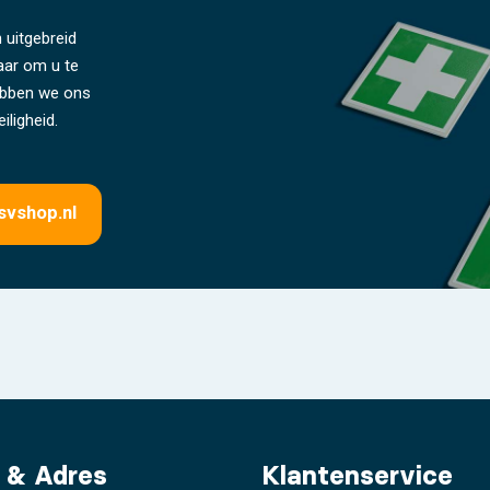
 uitgebreid
laar om u te
hebben we ons
iligheid.
svshop.nl
 & Adres
Klantenservice