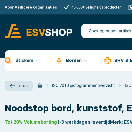
Voor Veiligere Organisaties
40.000+ veiligheidsproducten
Stickers
Borden
BHV & 
ISO 7010 pictogrammenoverzicht
ISO
Terug
Noodstop bord, kunststof, 
Tot 20% Volumekorting
1-3 werkdagen levertijd
Merk:
ES