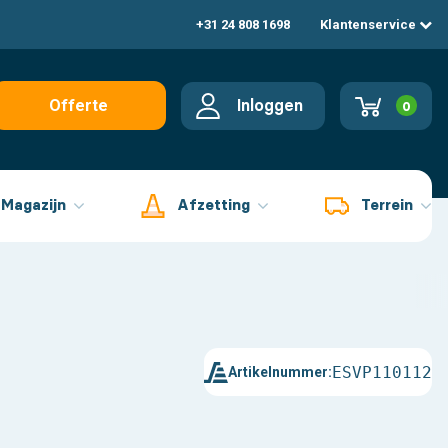
+31 24 808 1698
Klantenservice
Inloggen
Offerte
0
aanvragen
Magazijn
Afzetting
Terrein
ESVP110112
Artikelnummer: