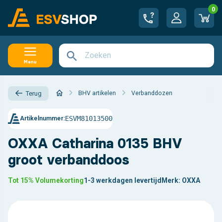
0
Menu
BHV artikelen
Verbanddozen
Terug
ESVM81013500
Artikelnummer:
OXXA Catharina 0135 BHV
groot verbanddoos
Tot 15% Volumekorting
1-3 werkdagen levertijd
Merk:
OXXA