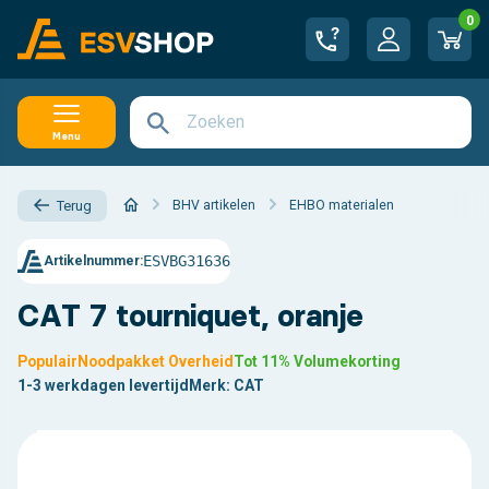
0
Menu
BHV artikelen
EHBO materialen
Terug
ESVBG31636
Artikelnummer:
CAT 7 tourniquet, oranje
Populair
Noodpakket Overheid
Tot 11% Volumekorting
1-3 werkdagen levertijd
Merk:
CAT