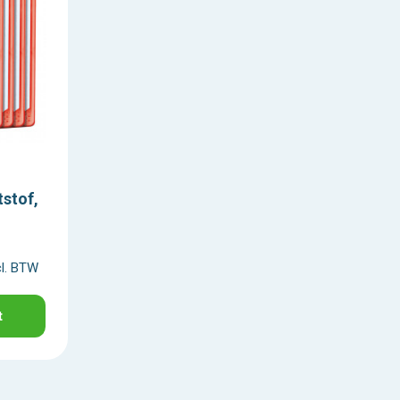
tstof,
cl. BTW
t