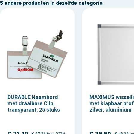
5 andere producten in dezelfde categorie:
DURABLE Naambord
MAXIMUS wisselli
met draaibare Clip,
met klapbaar profi
transparant, 25 stuks
zilver, aluminium
€ 72,20
€ 39,90
€ 87,36 incl. BTW
€ 48,28 i