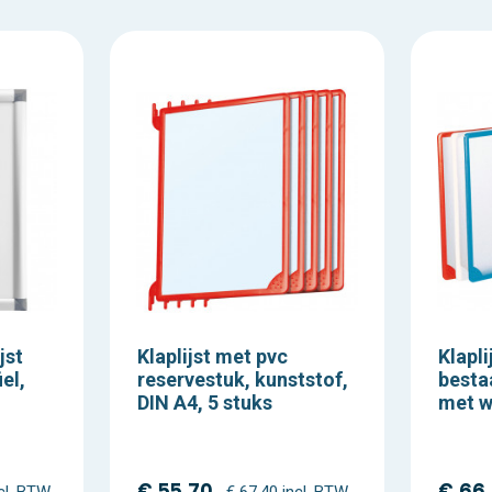
jst
Klaplijst met pvc
Klapli
el,
reservestuk, kunststof,
bestaa
DIN A4, 5 stuks
met 
€ 55,70
€ 66
ncl. BTW
€ 67,40 incl. BTW