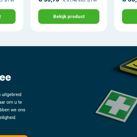
t
Bekijk product
ee
 uitgebreid
laar om u te
hebben we ons
iligheid.