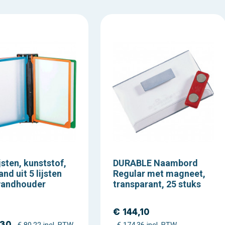
jsten, kunststof,
DURABLE Naambord
nd uit 5 lijsten
Regular met magneet,
wandhouder
transparant, 25 stuks
€ 144,10
,30
€ 80,22 incl. BTW
€ 174,36 incl. BTW