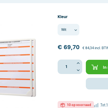
Kleur
€ 69,70
€ 84,34 incl. BT
In
10 op voorraad
Tot 