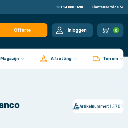
+31 24 808 1698
Klantenservice
Inloggen
Offerte
0
aanvragen
Magazijn
Afzetting
Terrein
lanco
13701
Artikelnummer: