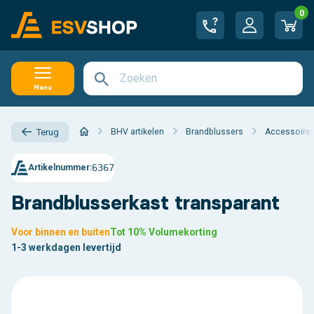
0
Menu
BHV artikelen
Brandblussers
Accessoires
Terug
6367
Artikelnummer:
Brandblusserkast transparant
Voor binnen en buiten
Tot 10% Volumekorting
1-3 werkdagen levertijd